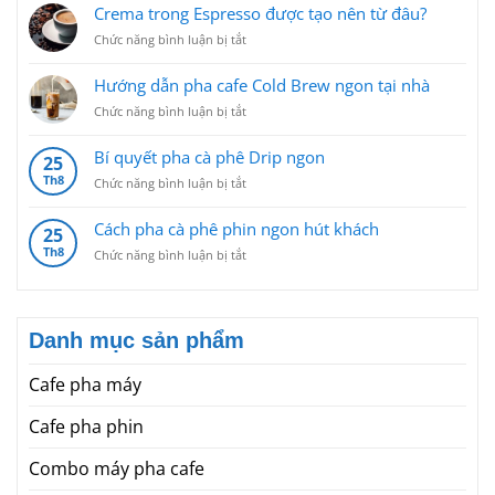
CHỌN
Crema trong Espresso được tạo nên từ đâu?
HẠT
ở
Chức năng bình luận bị tắt
CÀ
Crema
PHÊ
trong
Hướng dẫn pha cafe Cold Brew ngon tại nhà
ĐƠN
Espresso
GIẢN
ở
Chức năng bình luận bị tắt
được
CHO
Hướng
tạo
NGƯỜI
dẫn
nên
Bí quyết pha cà phê Drip ngon
KHÔNG
25
pha
từ
CHUYÊN
Th8
ở
Chức năng bình luận bị tắt
cafe
đâu?
Bí
Cold
quyết
Brew
Cách pha cà phê phin ngon hút khách
25
pha
ngon
Th8
ở
Chức năng bình luận bị tắt
cà
tại
Cách
phê
nhà
pha
Drip
cà
ngon
phê
Danh mục sản phẩm
phin
ngon
Cafe pha máy
hút
khách
Cafe pha phin
Combo máy pha cafe