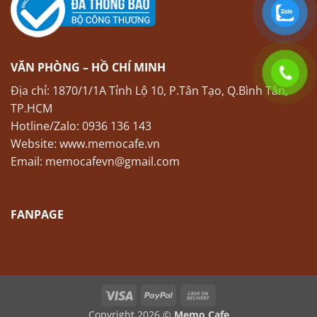
VĂN PHÒNG – HỒ CHÍ MINH
Địa chỉ: 1870/1/1A Tỉnh Lộ 10, P.Tân Tạo, Q.Bình Tân,
TP.HCM
Hotline/Zalo: 0936 136 143
Website: www.memocafe.vn
Email: memocafevn@gmail.com
FANPAGE
Visa
PayPal
Cash
On
Copyright 2026 ©
Memo Cafe