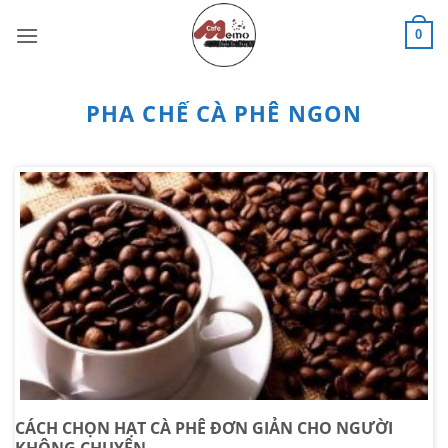
Bỏ
qua
0
nội
dung
PHA CHẾ CÀ PHÊ NGON
CÁCH CHỌN HẠT CÀ PHÊ ĐƠN GIẢN CHO NGƯỜI