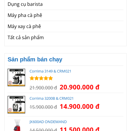
Dụng cụ barista
Máy pha cà phê
Máy xay cà phê
Tất cả sản phẩm
Sản phẩm bán chạy
Corrima 3149 & CRM021
Giá
Giá
20.900.000
đ
Được xếp
21.900.000
đ
hạng
5.00
gốc
hiện
5 sao
là:
tại
Corrima 3200B & CRM021
21.900.000 đ.
là:
Giá
Giá
14.900.000
đ
15.900.000
đ
20.900.000 đ.
gốc
hiện
là:
tại
JX600AD ONDEMAND
15.900.000 đ.
là:
Giá
Giá
11.500.000
đ
14.900.000 đ.
14.500.000
đ