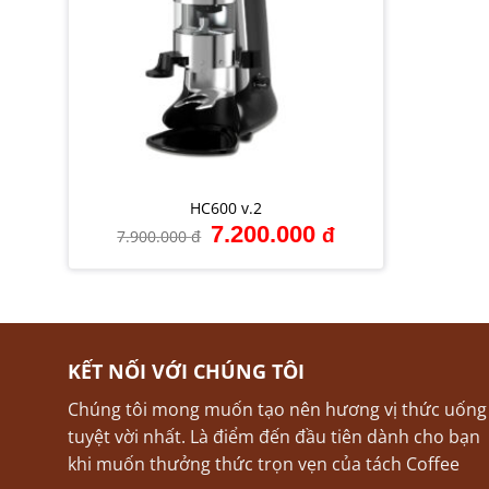
+
HC600 v.2
Giá
Giá
7.200.000
đ
7.900.000
đ
gốc
hiện
là:
tại
7.900.000 đ.
là:
7.200.000 đ.
KẾT NỐI VỚI CHÚNG TÔI
Chúng tôi mong muốn tạo nên hương vị thức uống
tuyệt vời nhất. Là điểm đến đầu tiên dành cho bạn
khi muốn thưởng thức trọn vẹn của tách Coffee