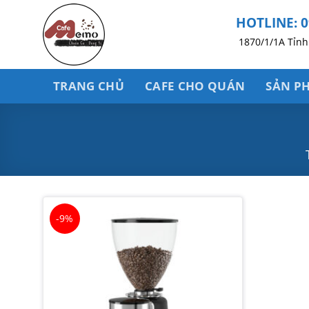
Bỏ
HOTLINE: 0
qua
nội
1870/1/1A Tỉnh 
dung
TRANG CHỦ
CAFE CHO QUÁN
SẢN P
-9%