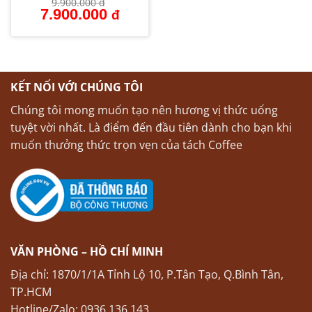
9.900.000
đ
Giá
Giá
7.900.000
đ
gốc
hiện
là:
tại
9.900.000 đ.
là:
7.900.000 đ.
KẾT NỐI VỚI CHÚNG TÔI
Chúng tôi mong muốn tạo nên hương vị thức uống
tuyệt vời nhất. Là điểm đến đầu tiên dành cho bạn khi
muốn thưởng thức trọn vẹn của tách Coffee
VĂN PHÒNG – HỒ CHÍ MINH
Địa chỉ: 1870/1/1A Tỉnh Lộ 10, P.Tân Tạo, Q.Bình Tân,
TP.HCM
Hotline/Zalo: 0936 136 143