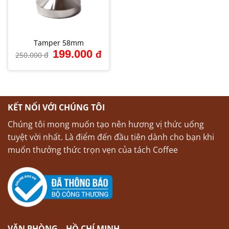
Tamper 58mm
Giá
Giá
199.000
đ
250.000
đ
gốc
hiện
là:
tại
250.000 đ.
là:
199.000 đ.
KẾT NỐI VỚI CHÚNG TÔI
Chúng tôi mong muốn tạo nên hương vị thức uống
tuyệt vời nhất. Là điểm đến đầu tiên dành cho bạn khi
muốn thưởng thức trọn vẹn của tách Coffee
VĂN PHÒNG – HỒ CHÍ MINH