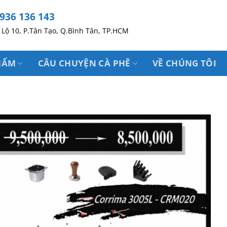
936 136 143
Lộ 10, P.Tân Tạo, Q.Bình Tân, TP.HCM
HẨM
CÂU CHUYỆN CÀ PHÊ
VỀ CHÚNG TÔI