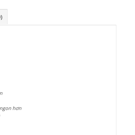
)
ơn
 ngon hơn