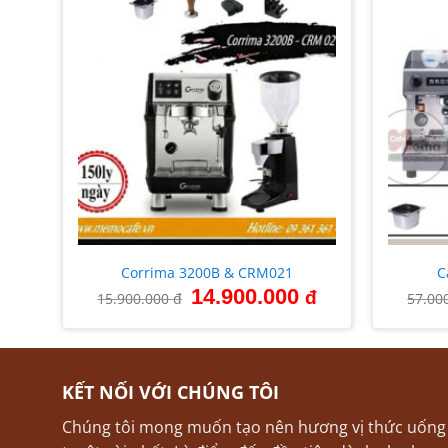
Giá
đ
hiện
tại
là:
14.500.000 đ.
+
+
Corrima 3200B & CRM021
C
Giá
Giá
14.900.000
đ
15.900.000
đ
57.00
gốc
hiện
là:
tại
15.900.000 đ.
là:
14.900.000 đ.
KẾT NỐI VỚI CHÚNG TÔI
Chúng tôi mong muốn tạo nên hương vị thức uống