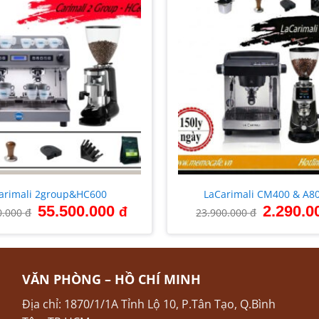
+
arimali 2group&HC600
LaCarimali CM400 & A8
Giá
Giá
Giá
55.500.000
2.290.0
đ
0.000
đ
23.900.000
đ
gốc
hiện
gốc
là:
tại
là:
57.000.000 đ.
là:
23.900.000 
55.500.000 đ.
VĂN PHÒNG – HỒ CHÍ MINH
Địa chỉ: 1870/1/1A Tỉnh Lộ 10, P.Tân Tạo, Q.Bình