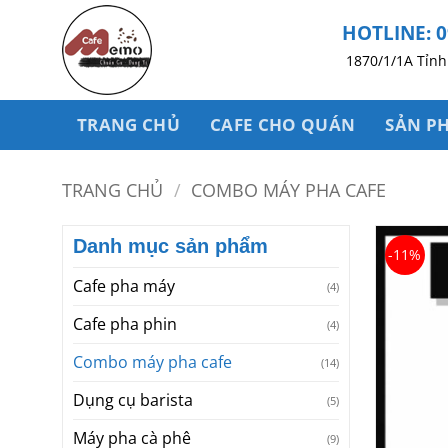
Bỏ
HOTLINE: 0
qua
nội
1870/1/1A Tỉnh 
dung
TRANG CHỦ
CAFE CHO QUÁN
SẢN P
TRANG CHỦ
/
COMBO MÁY PHA CAFE
Danh mục sản phẩm
-11%
Cafe pha máy
(4)
Cafe pha phin
(4)
Combo máy pha cafe
(14)
Dụng cụ barista
(5)
Máy pha cà phê
(9)