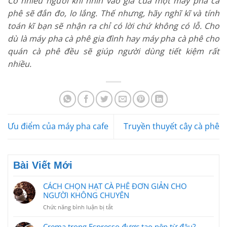
Có nhiều người khi nhìn vào giá của một máy pha cà
phê sẽ đắn đo, lo lắng. Thế nhưng, hãy nghĩ kĩ và tính
toán kĩ bạn sẽ nhận ra chỉ có lời chứ không có lỗ. Cho
dù là máy pha cà phê gia đình hay máy pha cà phê cho
quán cà phê đều sẽ giúp người dùng tiết kiệm rất
nhiều.
Ưu điểm của máy pha cafe
Truyền thuyết cây cà phê
Bài Viết Mới
CÁCH CHỌN HẠT CÀ PHÊ ĐƠN GIẢN CHO
NGƯỜI KHÔNG CHUYÊN
ở
Chức năng bình luận bị tắt
CÁCH
CHỌN
Crema trong Espresso được tạo nên từ đâu?