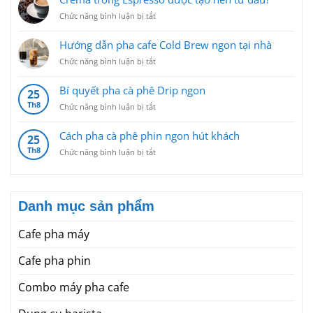
HẠT
ở
Chức năng bình luận bị tắt
CÀ
Crema
PHÊ
trong
Hướng dẫn pha cafe Cold Brew ngon tại nhà
ĐƠN
Espresso
GIẢN
ở
Chức năng bình luận bị tắt
được
CHO
Hướng
tạo
NGƯỜI
dẫn
nên
Bí quyết pha cà phê Drip ngon
KHÔNG
25
pha
từ
CHUYÊN
Th8
ở
Chức năng bình luận bị tắt
cafe
đâu?
Bí
Cold
quyết
Brew
Cách pha cà phê phin ngon hút khách
25
pha
ngon
Th8
ở
Chức năng bình luận bị tắt
cà
tại
Cách
phê
nhà
pha
Drip
cà
ngon
phê
Danh mục sản phẩm
phin
ngon
Cafe pha máy
hút
khách
Cafe pha phin
Combo máy pha cafe