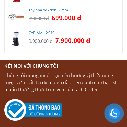
là:
tại
Tay pha đôi/đơn 58mm
14.500.000 đ.
là:
Giá
Giá
699.000
đ
11.500.000 đ.
850.000
đ
gốc
hiện
là:
tại
CARIMALI X010
850.000 đ.
là:
Giá
Giá
7.900.000
đ
699.000 đ.
9.900.000
đ
gốc
hiện
là:
tại
9.900.000 đ.
là:
7.900.000 đ.
KẾT NỐI VỚI CHÚNG TÔI
Chúng tôi mong muốn tạo nên hương vị thức uống
tuyệt vời nhất. Là điểm đến đầu tiên dành cho bạn khi
muốn thưởng thức trọn vẹn của tách Coffee