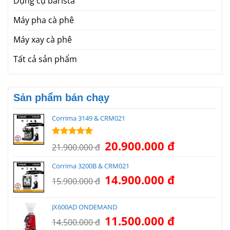
Dụng cụ barista
Máy pha cà phê
Máy xay cà phê
Tất cả sản phẩm
Sản phẩm bán chạy
Corrima 3149 & CRM021
Giá
Giá
20.900.000
đ
Được xếp
21.900.000
đ
hạng
5.00
gốc
hiện
5 sao
là:
tại
Corrima 3200B & CRM021
21.900.000 đ.
là:
Giá
Giá
14.900.000
đ
15.900.000
đ
20.900.000 đ.
gốc
hiện
là:
tại
JX600AD ONDEMAND
15.900.000 đ.
là:
Giá
Giá
11.500.000
đ
14.900.000 đ.
14.500.000
đ
gốc
hiện